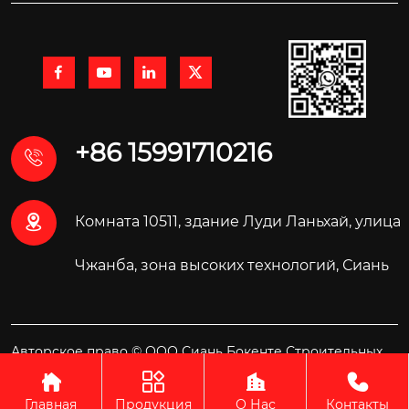




+86 15991710216


Комната 10511, здание Луди Ланьхай, улица
Чжанба, зона высоких технологий, Сиань
Авторское право © ООО Сиань Бокенте Строительных
Материалов Технология




Главная
Продукция
О Нас
Контакты