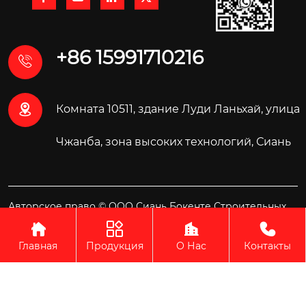
+86 15991710216


Комната 10511, здание Луди Ланьхай, улица
Чжанба, зона высоких технологий, Сиань
Авторское право © ООО Сиань Бокенте Строительных
Материалов Технология




Главная
Продукция
О Нас
Контакты
"
"