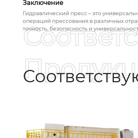
Заключение
Гидравлический пресс
– это универсаль
операций прессования в различных отра
Соответ
точность, безопасность и универсальнос
Продукц
Соответств