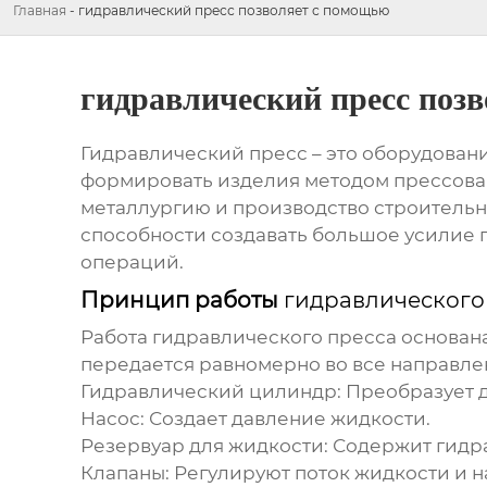
Главная
-
гидравлический пресс позволяет с помощью
гидравлический пресс поз
Гидравлический пресс
– это оборудован
формировать изделия методом прессова
металлургию и производство строитель
способности создавать большое усилие 
операций.
Принцип работы
гидравлического
Работа
гидравлического пресса
основана
передается равномерно во все направл
Гидравлический цилиндр:
Преобразует д
Насос:
Создает давление жидкости.
Резервуар для жидкости:
Содержит гидра
Клапаны:
Регулируют поток жидкости и 