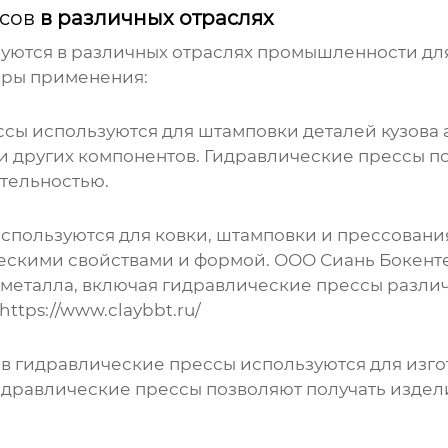
сов
в различных отраслях
уются в различных отраслях промышленности дл
еры применения:
ссы
используются для штамповки деталей кузова 
и других компонентов.
Гидравлические прессы
по
тельностью.
спользуются для ковки, штамповки и прессования
ческими свойствами и формой. ООО Сиань Бокент
 металла, включая
гидравлические прессы
различ
https://www.claybbt.ru/
ов
гидравлические прессы
используются для изго
идравлические прессы
позволяют получать издел