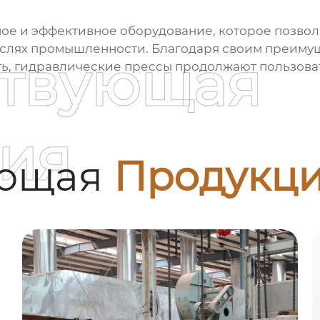
ное и эффективное оборудование, которое позво
слях промышленности. Благодаря своим преимуще
ствующая
ть,
гидравлические прессы
продолжают пользоват
ия
ующая
Продукц