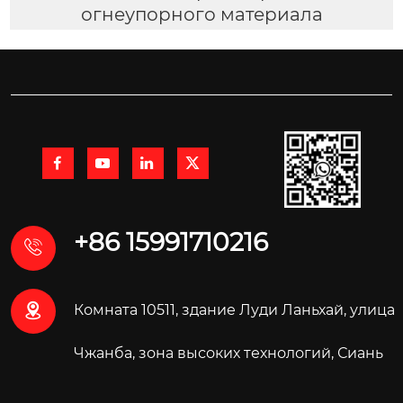
огнеупорного материала




+86 15991710216


Комната 10511, здание Луди Ланьхай, улица
Чжанба, зона высоких технологий, Сиань