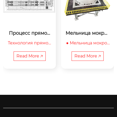
Процесс прямой
Мельница мокрог
 настройки
о помола PM 160
Технология прямой
● Мельница мокрог
 установки

о помола является
Процесс прямой ус
 наиболее универса
Read More 🡥
Read More 🡥
тановки заключаетс
льной и наиболее п
я в установке сырых 
роизводительной м
кирпичей непос...
ашиной для...