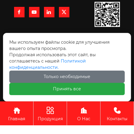




+86 15991710216

Мы используем файлы cookie для улучшения
вашего опыта просмотра.
Продолжая использовать этот сайт, вы

Комната 10511, здание Луди Ланьхай, улица
соглашаетесь с нашей
Политикой
конфиденциальности.
Чжанба, зона высоких технологий, Сиань
Только необходимые
Принять все
Авторское право © ООО Сиань Бокенте Строительных




Материалов Технология
Главная
Продукция
О Нас
Контакты