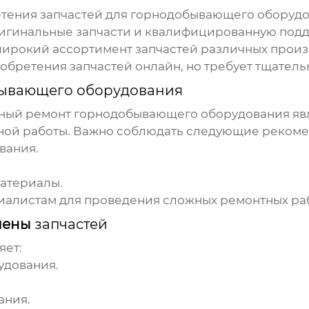
етения
запчастей для горнодобывающего оборуд
игинальные
запчасти
и квалифицированную подд
ирокий ассортимент
запчастей
различных произ
иобретения
запчастей
онлайн, но требует тщател
ывающего оборудования
нный ремонт
горнодобывающего оборудования
яв
жной работы. Важно соблюдать следующие реком
вания.
атериалы.
алистам для проведения сложных ремонтных раб
мены
запчастей
яет:
удования.
ания.