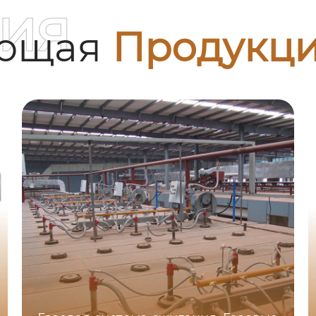
ия
ующая
Продукц