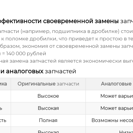
ффективности своевременной замены
зап
апчасти
(например, подшипника в дробилке) стоит
к поломке дробилки, что приведет к простою в те
 образом, экономия от своевременной замены
запч
й = 140 000 рублей
нная замена
запчастей
является экономически вы
 и аналоговых
запчастей
ика
Оригинальные
запчасти
Аналоговые
Высокое
Может варьи
ь
Высокая
Может варьи
сть
Полная
Возможны несо
Высокая
Низк