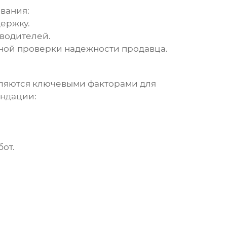
ования
:
ержку.
водителей.
ьной проверки надежности продавца.
ляются ключевыми факторами для
ендации:
от.