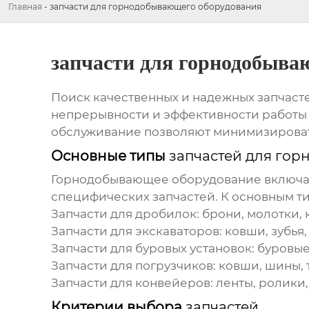
Главная
-
запчасти для горнодобывающего оборудования
запчасти для горнодобыва
Поиск качественных и надежных
запчаст
непрерывности и эффективности работы
обслуживание позволяют минимизировать
Основные типы
запчастей для го
Горнодобывающее оборудование включает
специфических
запчастей
. К основным т
Запчасти для дробилок:
брони, молотки, 
Запчасти для экскаваторов:
ковши, зубья
Запчасти для буровых установок:
буровые
Запчасти для погрузчиков:
ковши, шины, 
Запчасти для конвейеров:
ленты, ролики,
Критерии выбора
запчастей