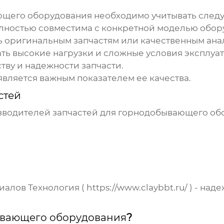
ющего оборудования
необходимо учитывать след
лностью совместима с конкретной моделью обор
ть оригинальным
запчастям
или качественным ана
ь высокие нагрузки и сложные условия эксплуат
ству и надежности
запчасти
.
является важным показателем ее качества.
стей
изводителей
запчастей для горнодобывающего об
иалов Технология (
https://www.claybbt.ru/
) - над
ывающего оборудования
?