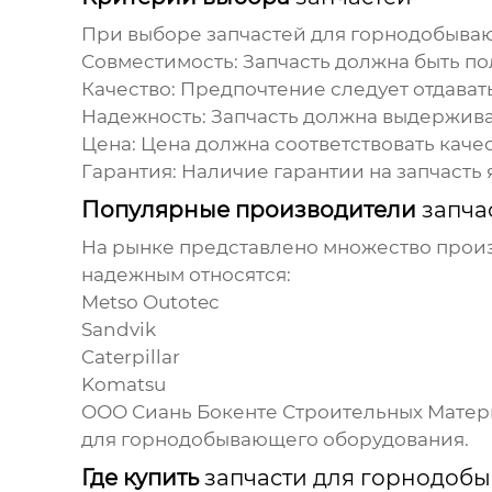
При выборе
запчастей для горнодобыва
Совместимость:
Запчасть
должна быть по
Качество:
Предпочтение следует отдава
Надежность:
Запчасть
должна выдерживат
Цена:
Цена должна соответствовать каче
Гарантия:
Наличие гарантии на
запчасть
Популярные производители
запча
На рынке представлено множество про
надежным относятся:
Metso Outotec
Sandvik
Caterpillar
Komatsu
ООО Сиань Бокенте Строительных Матер
для горнодобывающего оборудования
.
Где купить
запчасти для горнодоб