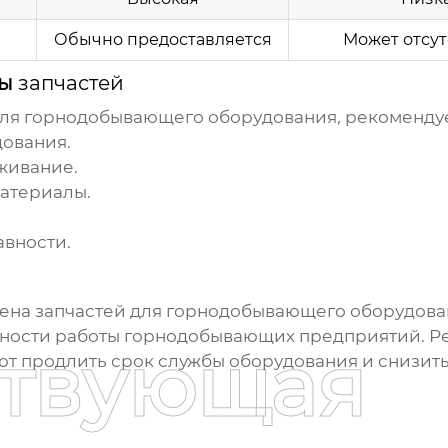
Обычно предоставляется
Может отсут
бы
запчастей
для горнодобывающего оборудования
, рекоменду
дования.
живание.
атериалы.
авности.
мена
запчастей для горнодобывающего оборудова
ности работы горнодобывающих предприятий. Р
ствующая
т продлить срок службы оборудования и снизить