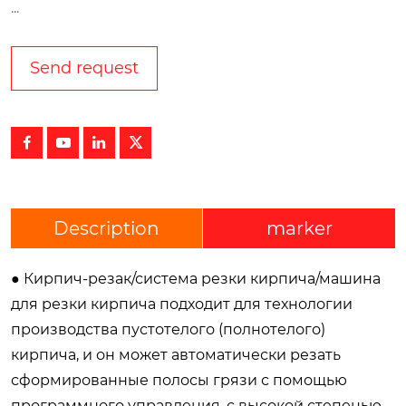
...
Send request




Description
marker
● Кирпич-резак/система резки кирпича/машина
для резки кирпича подходит для технологии
производства пустотелого (полнотелого)
кирпича, и он может автоматически резать
сформированные полосы грязи с помощью
программного управления, с высокой степенью