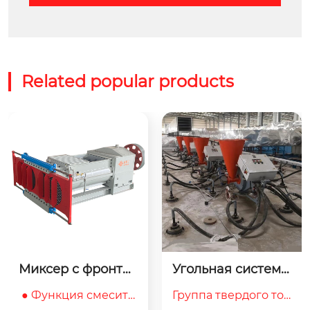
Related popular products
Угольная система 
Восьмиугольная с
сжигания, Угольн
варочная плита
Группа твердого топ
Восьмиугольная сва
ые горелки