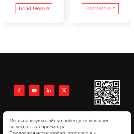
лива, действительн
рочная плита

а для печей Хофман
Восьмиугольная сва
Read More 🡥
Read More 🡥
а и туннельных печ
рочная плита обыч
ей. Материал можно 
но изготавливается
загру...
 из высокопро...




+86 15991710216

Мы используем файлы cookie для улучшения
вашего опыта просмотра.
Продолжая использовать этот сайт, вы