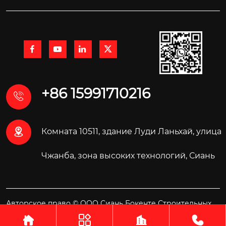




+86 15991710216


Комната 10511, здание Луди Ланьхай, улица
Чжанба, зона высоких технологий, Сиань
Авторское право © ООО Сиань Бокенте Строительных
Материалов Технология



