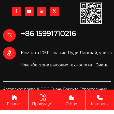




+86 15991710216


Комната 10511, здание Луди Ланьхай, улица
Чжанба, зона высоких технологий, Сиань
Авторское право © ООО Сиань Бокенте Строительных
Материалов Технология




Главная
Продукция
О Нас
Контакты