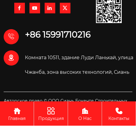




+86 15991710216


Комната 10511, здание Луди Ланьхай, улица
Чжанба, зона высоких технологий, Сиань
Авторское право © ООО Сиань Бокенте Строительных
Материалов Технология




Главная
Продукция
О Нас
Контакты