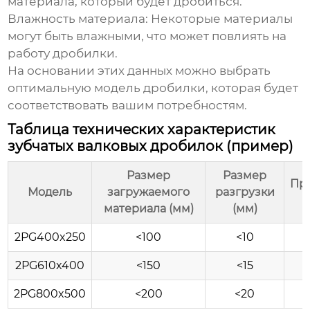
материала, который будет дробиться.
Влажность материала:
Некоторые материалы
могут быть влажными, что может повлиять на
работу дробилки.
На основании этих данных можно выбрать
оптимальную модель дробилки, которая будет
соответствовать вашим потребностям.
Таблица технических характеристик
зубчатых валковых дробилок (пример)
Размер
Размер
Пр
Модель
загружаемого
разгрузки
материала (мм)
(мм)
2PG400x250
<100
<10
2PG610x400
<150
<15
2PG800x500
<200
<20