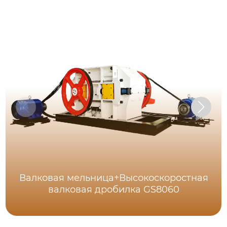
Валковая мельница+Высокоскоростная
валковая дробилка GS8060