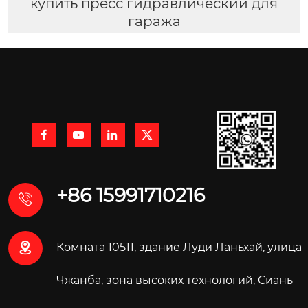
купить пресс гидравлический для
гаража




+86 15991710216


Комната 10511, здание Луди Ланьхай, улица
Чжанба, зона высоких технологий, Сиань