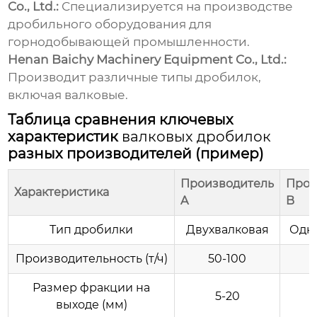
Co., Ltd.:
Специализируется на производстве
дробильного оборудования для
горнодобывающей промышленности.
Henan Baichy Machinery Equipment Co., Ltd.:
Производит различные типы дробилок,
включая
валковые
.
Таблица сравнения ключевых
характеристик
валковых дробилок
разных производителей (пример)
Производитель
Прои
Характеристика
A
B
Тип дробилки
Двухвалковая
Одн
Производительность (т/ч)
50-100
Размер фракции на
5-20
выходе (мм)