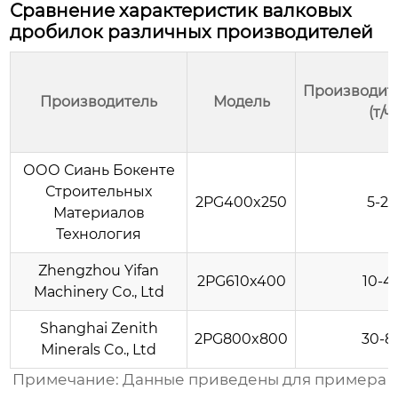
Сравнение характеристик валковых
дробилок различных производителей
Производит
Производитель
Модель
(т/ч)
ООО Сиань Бокенте
Строительных
2PG400x250
5-2
Материалов
Технология
Zhengzhou Yifan
2PG610x400
10-4
Machinery Co., Ltd
Shanghai Zenith
2PG800x800
30-8
Minerals Co., Ltd
Примечание: Данные приведены для примера