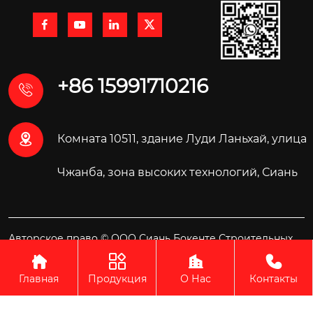




+86 15991710216


Комната 10511, здание Луди Ланьхай, улица
Чжанба, зона высоких технологий, Сиань
Авторское право © ООО Сиань Бокенте Строительных
Материалов Технология




Главная
Продукция
О Нас
Контакты