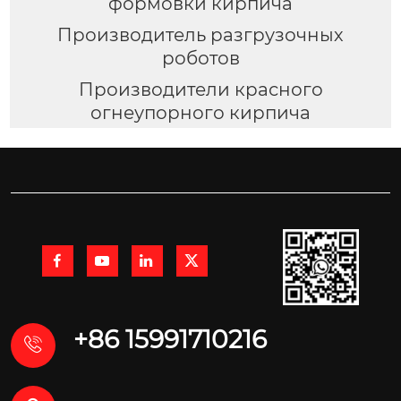
формовки кирпича
Производитель разгрузочных
роботов
Производители красного
огнеупорного кирпича




+86 15991710216
