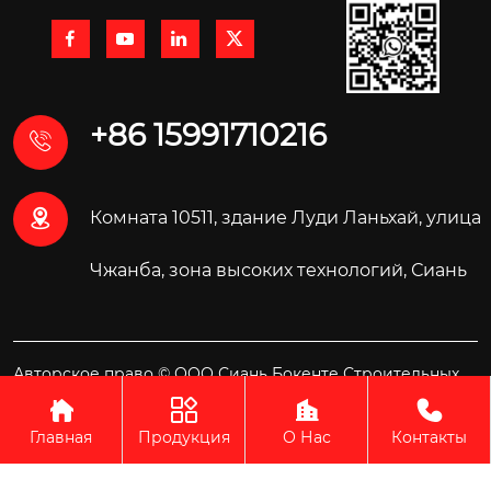




+86 15991710216


Комната 10511, здание Луди Ланьхай, улица
Чжанба, зона высоких технологий, Сиань
Авторское право © ООО Сиань Бокенте Строительных
Материалов Технология




Главная
Продукция
О Нас
Контакты