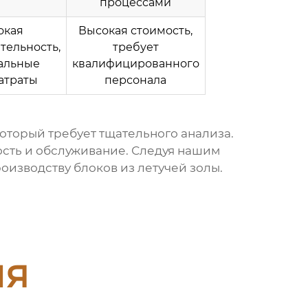
процессами
окая
Высокая стоимость,
тельность,
требует
альные
квалифицированного
атраты
персонала
который требует тщательного анализа.
ость и обслуживание. Следуя нашим
роизводству блоков из
летучей золы
.
ия