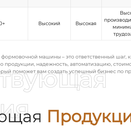
Выс
производи
0+
Высокий
Высокая
миним
трудоз
ок формовочной машины
– это ответственный шаг, 
во продукции, надежность, автоматизацию, стоим
ствующая
торый поможет вам создать успешный бизнес по п
ия
ующая
Продукц