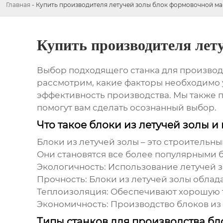
Главная
-
Купить производителя летучей золы блок формовочной м
Купить производителя лет
Выбор подходящего станка для производ
рассмотрим, какие факторы необходимо 
эффективность производства. Мы также 
помогут вам сделать осознанный выбор.
Что такое блоки из летучей золы 
Блоки из
летучей золы
– это строительны
Они становятся все более популярными
Экологичность:
Использование
летучей 
Прочность:
Блоки из
летучей золы
облада
Теплоизоляция:
Обеспечивают хорошую т
Экономичность:
Производство блоков из
Типы станков для производства бл