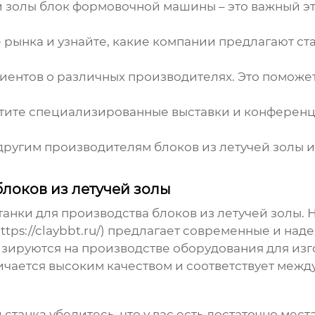
й золы блок формовочной машины
– это важный э
рынка и узнайте, какие компании предлагают ста
иентов о различных
производителях
. Это поможе
ите специализированные выставки и конференц
другим производителям блоков из
летучей золы
и
локов из летучей золы
анки для производства блоков из
летучей золы
.
ttps://claybbt.ru/
) предлагает современные и над
зируются на производстве оборудования для изго
личается высоким качеством и соответствует меж
станка убедитесь, что у вас есть достаточно мес