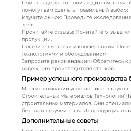
Поиск надежного
производителя летуче
помогут вам сделать правильный выбор:
Изучите рынок:
Проведите исследование 
золы
.
Прочитайте отзывы:
Почитайте отзывы кл
продукции.
Посетите выставки и конференции:
Посет
технологиями и оборудованием.
Запросите рекомендации:
Обратитесь к 
надежного
производителя
станков.
Пример успешного производства б
Многие компании успешно используют ст
Строительных Материалов Технология' (
h
строительных материалов. Они специали
бетона и
летучей золы
. Их продукция от
Дополнительные советы
Подготовьте площадку:
Перед установкой 