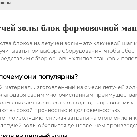
ашины
учей золы блок формовочной м
ства блоков из
летучей золы
– это ключевой шаг к
учитывать при выборе оборудования, чтобы обес
представим обзор основных типов станков и поде
и почему они популярны?
й материал, изготовленный из смеси
летучей зол
 благодаря своим многочисленным преимущества
золы
снижает количество отходов, направляемых н
ют высокой прочностью и долговечностью.
еплоизоляцию, снижая затраты на отопление и 
летучей золы
обходится дешевле, чем производс
оков из летучей золы