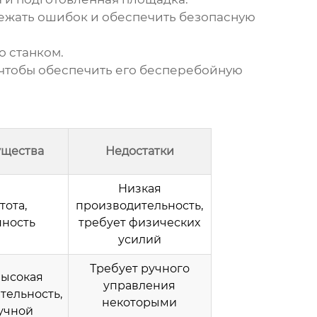
бежать ошибок и обеспечить безопасную
о станком.
 чтобы обеспечить его бесперебойную
щества
Недостатки
Низкая
тота,
производительность,
пность
требует физических
усилий
Требует ручного
высокая
управления
тельность,
некоторыми
учной