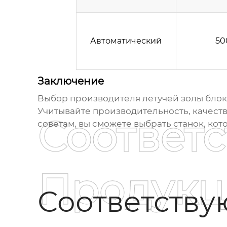
Автоматический
50
Заключение
Выбор
производителя летучей золы бл
Учитывайте производительность, качест
Соответ
советам, вы сможете выбрать станок, ко
Продукц
Соответств