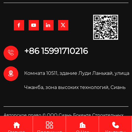




+86 15991710216


Комната 10511, здание Луди Ланьхай, улица
Чжанба, зона высоких технологий, Сиань
Авторское право © ООО Сиань Бокенте Строительных
Материалов Технология



