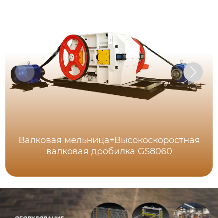
Валковая мельница+Высокоскоростная
валковая дробилка GS8060