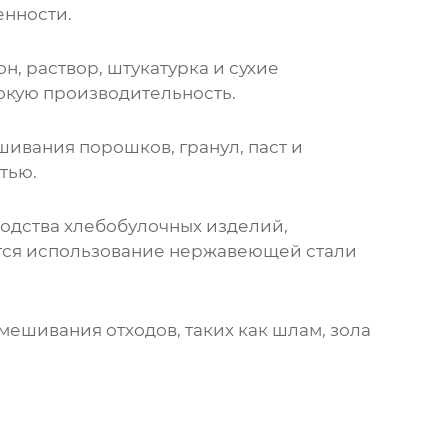
енности.
н, раствор, штукатурка и сухие
окую производительность.
ивания порошков, гранул, паст и
тью.
одства хлебобулочных изделий,
ется использование нержавеющей стали
мешивания отходов, таких как шлам, зола