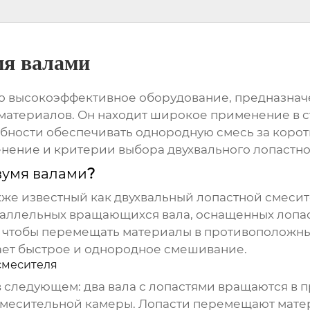
мя валами
то высокоэффективное оборудование, предназнач
материалов. Он находит широкое применение в 
ности обеспечивать однородную смесь за коротк
енение и критерии выбора двухвального
лопастно
вумя валами
?
кже известный как двухвальный
лопастной смеси
раллельных вращающихся вала, оснащенных лопа
 чтобы перемещать материалы в противоположны
ает быстрое и однородное смешивание.
смесителя
 следующем: два вала с лопастями вращаются в 
смесительной камеры. Лопасти перемещают матери