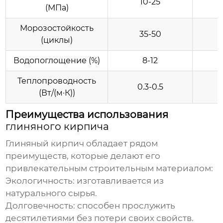
10-25
(МПа)
Морозостойкость
35-50
5
(циклы)
Водопоглощение (%)
8-12
Теплопроводность
0.3-0.5
0
(Вт/(м·К))
Преимущества использования
глиняного кирпича
Глиняный кирпич
обладает рядом
преимуществ, которые делают его
привлекательным строительным материалом:
Экологичность:
изготавливается из
натурального сырья.
Долговечность:
способен прослужить
десятилетиями без потери своих свойств.