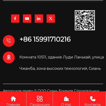




+86 15991710216


Комната 10511, здание Луди Ланьхай, улица
Чжанба, зона высоких технологий, Сиань
Авторское право © ООО Сиань Бокенте Строительных
Материалов Технология




Главная
Продукция
О Нас
Контакты