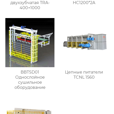
двухзубчатая TRA-
HC1200*2A
400×1000
BBTSD01
Цепные питатели
Однослойное
TCNL 1560
сушильное
оборудование