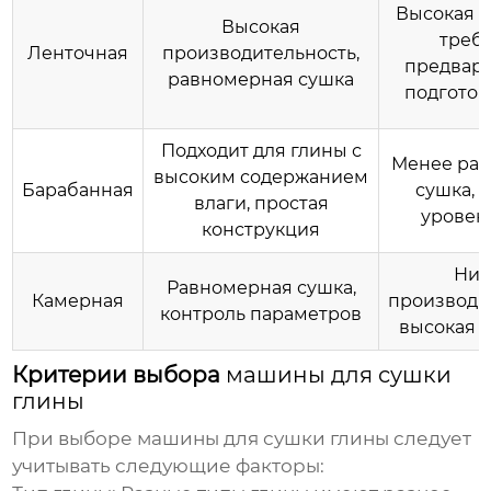
Высокая с
Высокая
треб
Ленточная
производительность,
предвар
равномерная сушка
подготов
Подходит для глины с
Менее ра
высоким содержанием
Барабанная
сушка, 
влаги, простая
уровен
конструкция
Низ
Равномерная сушка,
Камерная
производи
контроль параметров
высокая 
Критерии выбора
машины для сушки
глины
При выборе
машины для сушки глины
следует
учитывать следующие факторы: