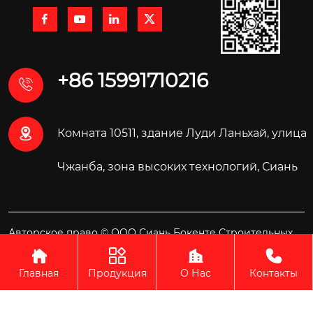




+86 15991710216


Комната 10511, здание Луди Ланьхай, улица
Чжанба, зона высоких технологий, Сиань
Авторское право © ООО Сиань Бокенте Строительных
Материалов Технология




Главная
Продукция
О Нас
Контакты