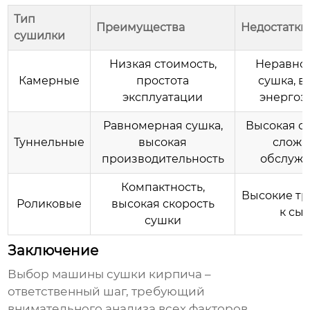
Тип
Преимущества
Недостатки
сушилки
Низкая стоимость,
Неравно
Камерные
простота
сушка, в
эксплуатации
энергоз
Равномерная сушка,
Высокая ст
Туннельные
высокая
сложн
производительность
обслуж
Компактность,
Высокие т
Роликовые
высокая скорость
к сы
сушки
Заключение
Выбор
машины сушки кирпича
–
ответственный шаг, требующий
внимательного анализа всех факторов.