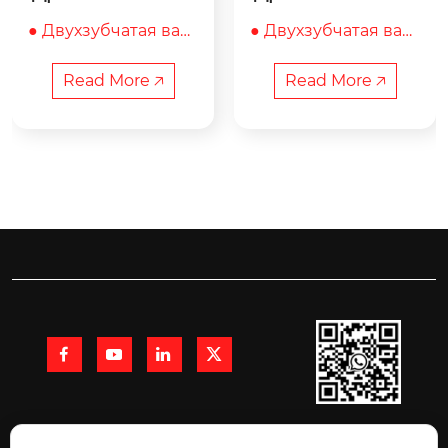
ая двухзубчатая T
ая двухзубчатая T
● Двухзубчатая валк
● Двухзубчатая валк
RA-600×1400
RA-400×1000
овая дробилка подх
овая дробилка подх
одит для дробления 
одит для дробления 
Read More 🡥
Read More 🡥
сырья средней и ни
сырья средней и ни
зкой твердости, тве
зкой твердости, тве
рдос...
рдос...




+86 15991710216