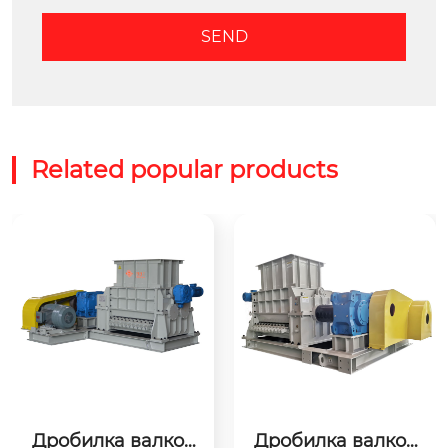
Related popular products
Дробилка валков
Дробилка валков