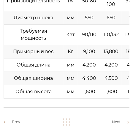
Производительность
т/ч
50-80
90
100
Диаметр шнека
мм
550
650
7
Требуемая
Квт
90/110
110/132
132
мощность
Примерный вес
Кг
9,100
13,800
18
Общая длина
мм
4,200
4,200
4,
Общая ширина
мм
4,400
4,500
4,
Общая высота
мм
1,600
1,800
1,
Prev.
Next.