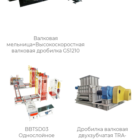
Валковая
мельница+Высокоскоростная
валковая дробилка GS1210
BBTSD03
Дробилка валковая
Однослойное
двухзубчатая TRA-