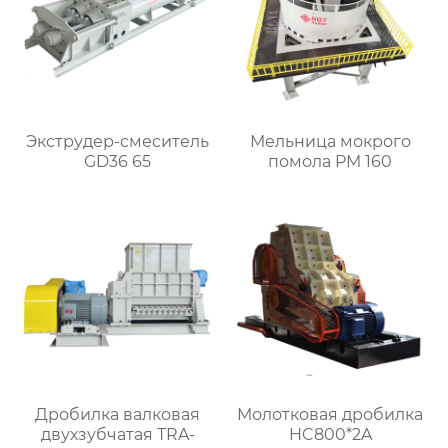
Экструдер-смеситель
Мельница мокрого
GD36 65
помола PM 160
Дробилка валковая
Молотковая дробилка
двухзубчатая TRA-
HC800*2A