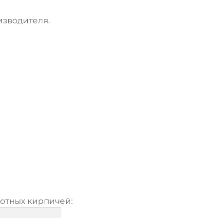
изводителя.
отных кирпичей
: