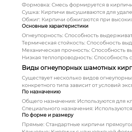
Формовка: Смесь формируется в кирпич
Сушка: Кирпичи высушиваются для удале
Обжиг: Кирпичи обжигаются при высоких 
Основные характеристики
Огнеупорность
: Способность выдержива
Термическая стойкость
: Способность вы
Механическая прочность
: Способность 
Низкая теплопроводность
: Способность 
Виды огнеупорных шамотных кир
Существует несколько видов
огнеупорны
конкретного типа зависит от условий эк
По назначению
Общего назначения
: Используются для к
Специального назначения
: Используютс
По форме и размеру
Прямые
: Стандартные кирпичи прямоуг
Клиновые
: Кирпичи с клиновидной формо