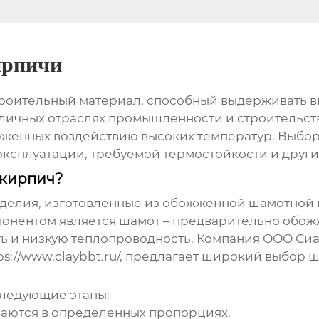
ирпичи
троительный материал, способный выдерживать в
личных отраслях промышленности и строительств
ерженных воздействию высоких температур. Выбо
эксплуатации, требуемой термостойкости и други
 кирпич?
зделия, изготовленные из обожженной шамотной 
онентом является шамот – предварительно обожж
ь и низкую теплопроводность. Компания ООО Си
ps://www.claybbt.ru/
, предлагает широкий выбор ш
следующие этапы:
ваются в определенных пропорциях.