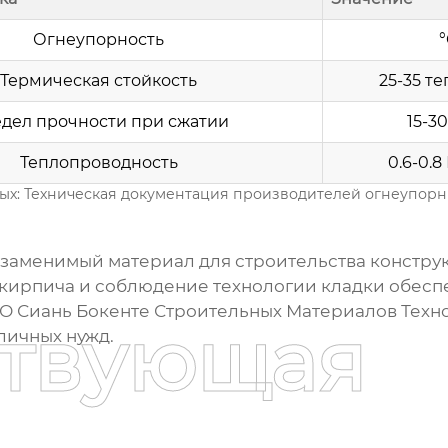
Огнеупорность
°
Термическая стойкость
25-35 т
дел прочности при сжатии
15-3
Теплопроводность
0.6-0.8 
ых: Техническая документация производителей огнеупорн
езаменимый материал для строительства констр
кирпича и соблюдение технологии кладки обеспе
О Сиань Бокенте Строительных Материалов Техн
ствующая
личных нужд.