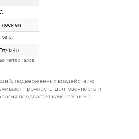
C
еплосмен
0 МПа
Вт/(м·К)
ых материалов.
укций, подверженных воздействию
чивают прочность, долговечность и
ология предлагает качественные