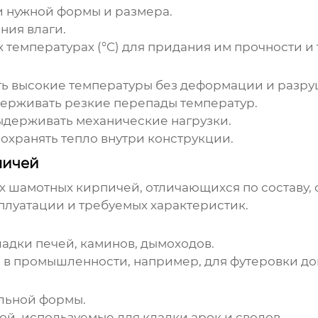
и нужной формы и размера.
ния влаги.
температурах (°C) для придания им прочности и
ть высокие температуры без деформации и разру
держивать резкие перепады температур.
выдерживать механические нагрузки.
сохранять тепло внутри конструкции.
пичей
х шамотных кирпичей
, отличающихся по составу
сплуатации и требуемых характеристик.
ладки печей, каминов, дымоходов.
я в промышленности, например, для футеровки д
ольной формы.
й, используемые для кладки арок и сводов.