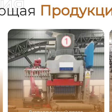
ия
ующая
Продукц