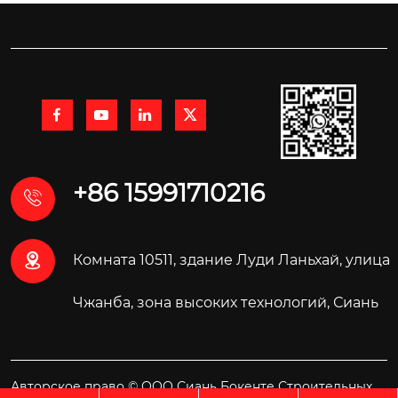




+86 15991710216


Комната 10511, здание Луди Ланьхай, улица
Чжанба, зона высоких технологий, Сиань
Авторское право © ООО Сиань Бокенте Строительных