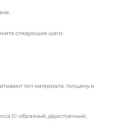
ехе.
олните следующие шаги:
итывают тип материала, толщину и
сса (С-образный, двухстоечный,