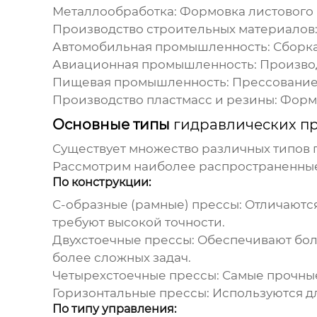
Металлообработка:
Формовка листового м
Производство строительных материалов
Автомобильная промышленность:
Сборка
Авиационная промышленность:
Производ
Пищевая промышленность:
Прессование 
Производство пластмасс и резины:
Формо
Основные типы
гидравлических п
Существует множество различных типов
Рассмотрим наиболее распространенные
По конструкции:
С-образные (рамные) прессы:
Отличаются
требуют высокой точности.
Двухстоечные прессы:
Обеспечивают боль
более сложных задач.
Четырехстоечные прессы:
Самые прочные
Горизонтальные прессы:
Используются дл
По типу управления: