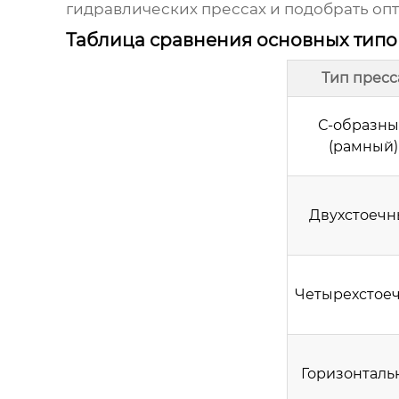
гидравлических прессах
и подобрать оп
Таблица сравнения основных тип
Тип пресс
С-образн
(рамный)
Двухстоеч
Четырехстое
Горизонталь