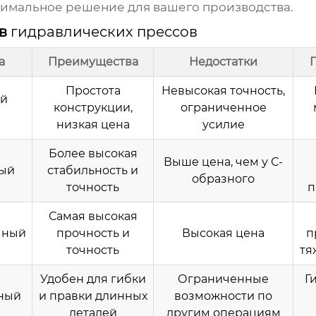
тимальное решение для вашего производства.
ов
гидравлических прессов
а
Преимущества
Недостатки
Простота
Невысокая точность,
ый
конструкции,
ограниченное
низкая цена
усилие
Более высокая
Выше цена, чем у С-
ный
стабильность и
образного
точность
п
Самая высокая
чный
прочность и
Высокая цена
п
точность
тя
Удобен для гибки
Ограниченные
Г
ный
и правки длинных
возможности по
деталей
другим операциям