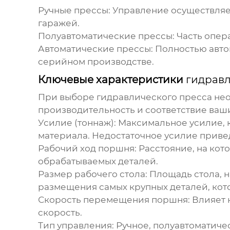
Ручные прессы:
Управление осуществляет
гаражей.
Полуавтоматические прессы:
Часть опер
Автоматические прессы:
Полностью авто
серийном производстве.
Ключевые характеристики
гидравл
При выборе
гидравлического пресса
нео
производительность и соответствие ваш
Усилие (тоннаж):
Максимальное усилие, к
материала. Недостаточное усилие привед
Рабочий ход поршня:
Расстояние, на кот
обрабатываемых деталей.
Размер рабочего стола:
Площадь стола, н
размещения самых крупных деталей, кот
Скорость перемещения поршня:
Влияет н
скорость.
Тип управления:
Ручное, полуавтоматиче