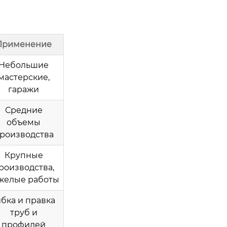
Применение
Небольшие
мастерские,
гаражи
Средние
объемы
роизводства
Крупные
роизводства,
желые работы
ибка и правка
труб и
профилей