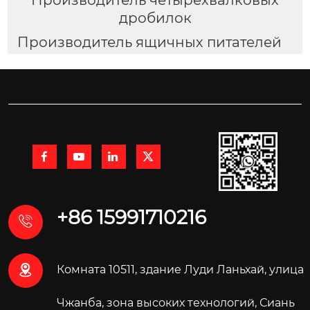
дробилок
Производитель ящичных питателей




+86 15991710216


Комната 10511, здание Луди Ланьхай, улица
Чжанба, зона высоких технологий, Сиань