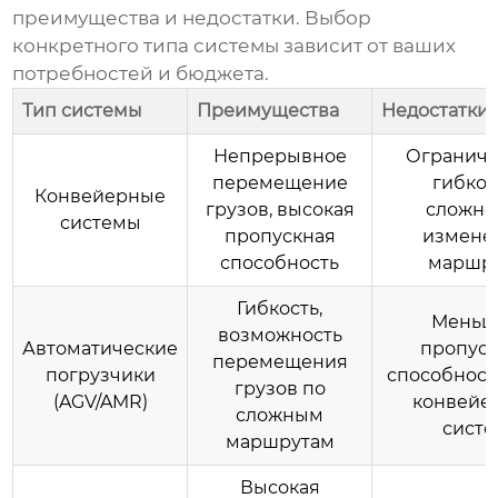
преимущества и недостатки. Выбор
конкретного типа системы зависит от ваших
потребностей и бюджета.
Тип системы
Преимущества
Недостатки
Непрерывное
Огранич
перемещение
гибкос
Конвейерные
грузов, высокая
сложно
системы
пропускная
измене
способность
маршр
Гибкость,
Меньш
возможность
Автоматические
пропуск
перемещения
погрузчики
способность
грузов по
(AGV/AMR)
конвейе
сложным
систе
маршрутам
Высокая