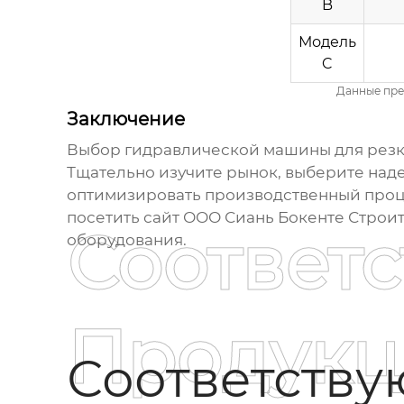
B
Модель
C
Данные пре
Заключение
Выбор
гидравлической машины для рез
Тщательно изучите рынок, выберите на
оптимизировать производственный процес
посетить сайт
ООО Сиань Бокенте Строи
Соответ
оборудования.
Продукц
Соответств