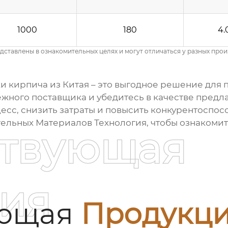
1000
180
4.
дставлены в ознакомительных целях и могут отличаться у разных прои
ки кирпича
из Китая – это выгодное решение для
дежного
поставщика
и убедитесь в качестве предл
с, снизить затраты и повысить конкурентоспосо
тельных Материалов Технология
, чтобы ознакоми
ствующая
ия
ующая
Продукц