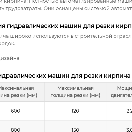
и кирпича:
Полностью автоматизированные машин
ть трудозатраты. Они оснащены системой автома
я гидравлических машин для резки кирп
ча широко используются в строительной отрасл
родок.
изайна.
дравлических машин для резки кирпича 
Максимальная
Максимальная
Мощн
ина резки (мм)
толщина резки (мм)
двигател
600
120
2.
800
150
3.