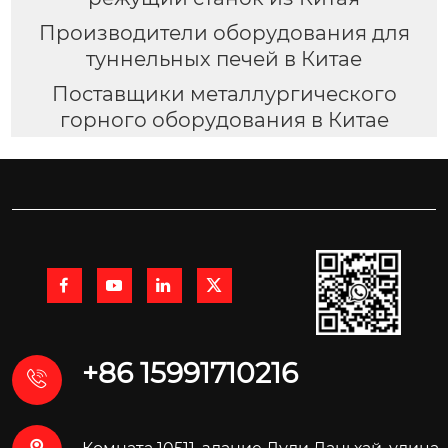
Производители оборудования для
туннельных печей в Китае
Поставщики металлургического
горного оборудования в Китае




+86 15991710216
