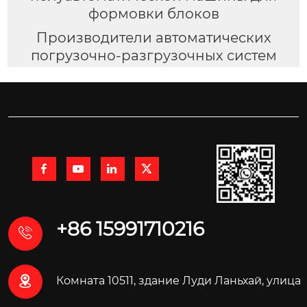
формовки блоков
Производители автоматических
погрузочно-разгрузочных систем




+86 15991710216


Комната 10511, здание Луди Ланьхай, улица