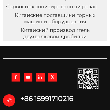
Сервосинхронизированный резак
Китайские поставщики горных
машин и оборудования
Китайский производитель
двухвалковой дробилки




+86 15991710216
