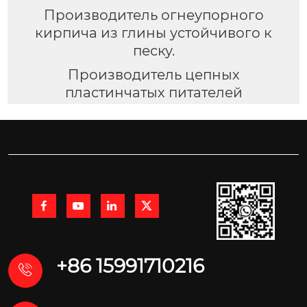
Производитель огнеупорного
кирпича из глины устойчивого к
песку.
Производитель цепных
пластинчатых питателей




+86 15991710216
