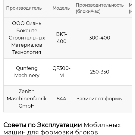
Производительность
Мо
Производитель
Модель
(блоки/час)
(к
ООО Сиань
Бокенте
BKT-
Строительных
300-400
400
Материалов
Технология
Qunfeng
QF300-
250-350
Machinery
M
Zenith
Maschinenfabrik
844
Зависит от формы
GmbH
Советы по Эксплуатации
Мобильных
машин для формовки блоков