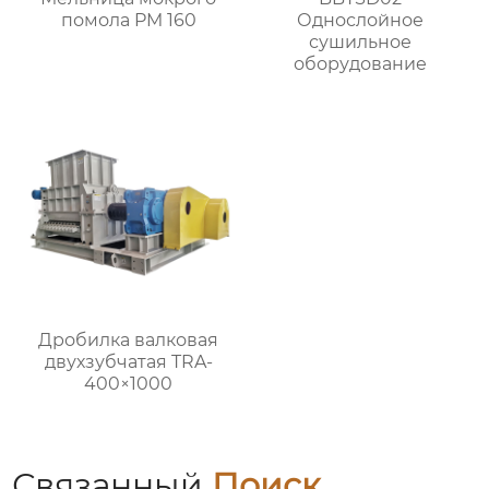
помола PM 160
Однослойное
сушильное
оборудование
Дробилка валковая
двухзубчатая TRA-
400×1000
Связанный
Поиск