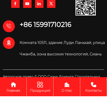




+86 15991710216


Комната 10511, здание Луди Ланьхай, улица
Чжанба, зона высоких технологий, Сиань
Авторское право © ООО Сиань Бокенте Строительных
Материалов Технология




Главная
Продукция
О Нас
Контакты