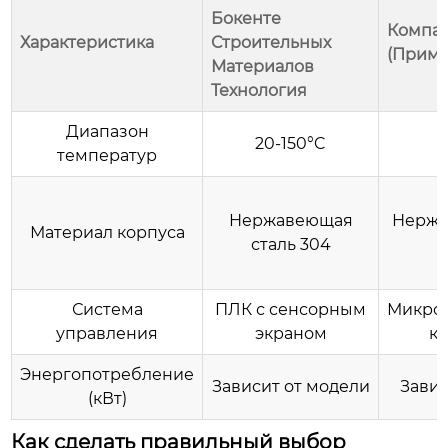
Бокенте
Компан
Характеристика
Строительных
(Приме
Материалов
Технология
Диапазон
20-150°C
температур
Нержавеющая
Нержа
Материал корпуса
сталь 304
Система
ПЛК с сенсорным
Микро
управления
экраном
к
Энергопотребление
Зависит от модели
Завис
(кВт)
Как сделать правильный выбор