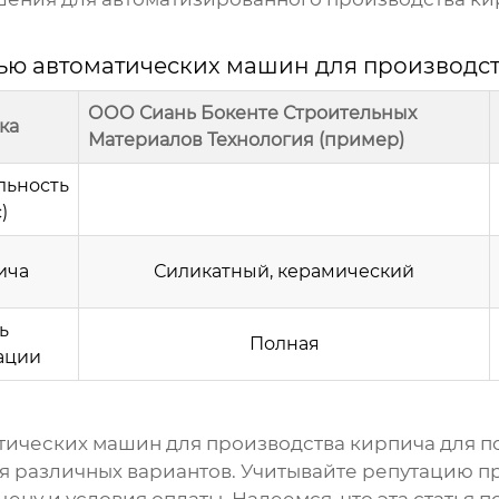
ью автоматических машин для производс
ООО Сиань Бокенте Строительных
ка
Материалов Технология (пример)
льность
)
ича
Силикатный, керамический
ь
Полная
ации
тических машин для производства кирпича для п
ия различных вариантов. Учитывайте репутацию
п