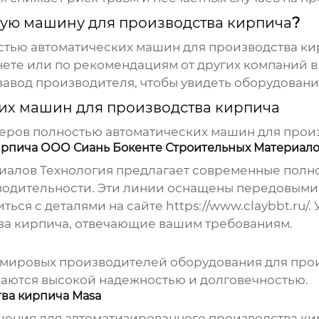
кую машину для производства кирпича
?
тью автоматических машин для производства ки
нете или по рекомендациям от других компаний в
завод
производителя
, чтобы увидеть оборудовани
их машин для производства кирпича
меров
полностью автоматических машин для прои
ирпича ООО Сиань Бокенте Строительных Материало
иалов Технология предлагает современные
полн
одительности. Эти линии оснащены передовыми
ться с деталями на сайте
https://www.claybbt.ru/
.
ва кирпича
, отвечающие вашим требованиям.
х мировых
производителей
оборудования для прои
аются высокой надежностью и долговечностью.
ва кирпича Masa
ения для автоматизированного производства ки