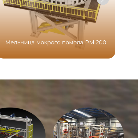
Мельница мокрого помола PM 200
М