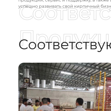
продукции, сервис и поддержку, а также 
Соответ
успешно развивать свой кирпичный бизн
Продукц
Соответств