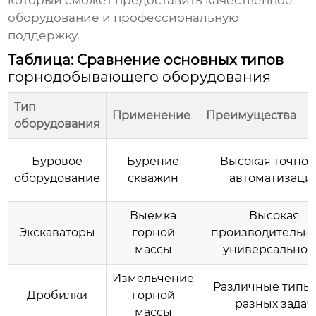
который сможет предоставить качественное
оборудование и профессиональную
поддержку.
Таблица: Сравнение основных типов
горнодобывающего оборудования
Тип
Применение
Преимущества
оборудования
Буровое
Бурение
Высокая точнос
оборудование
скважин
автоматизаци
Выемка
Высокая
Экскаваторы
горной
производительно
массы
универсальнос
Измельчение
Различные типы 
Дробилки
горной
разных задач
массы