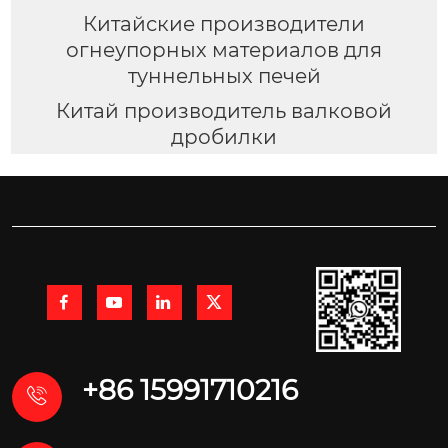
Китайские производители
огнеупорных материалов для
туннельных печей
Китай производитель валковой
дробилки




+86 15991710216
