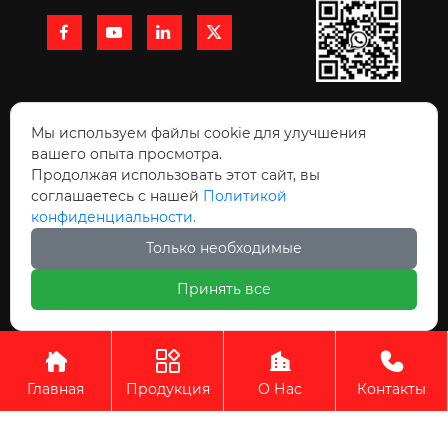




+86 15991710216

Мы используем файлы cookie для улучшения
вашего опыта просмотра.
Продолжая использовать этот сайт, вы

Комната 10511, здание Луди Ланьхай, улица
соглашаетесь с нашей
Политикой
конфиденциальности.
Чжанба, зона высоких технологий, Сиань
Только необходимые
Принять все
Авторское право © ООО Сиань Бокенте Строительных




Материалов Технология
Главная
Продукция
О Нас
Контакты