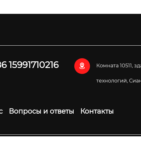
6 15991710216

Комната 10511, з
технологий, Сиа
с
Вопросы и ответы
Контакты