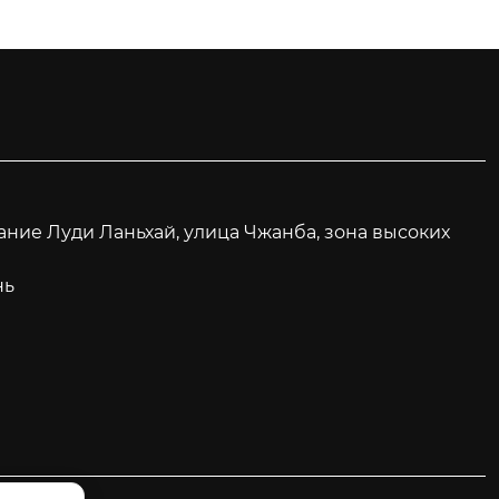
дание Луди Ланьхай, улица Чжанба, зона высоких
нь