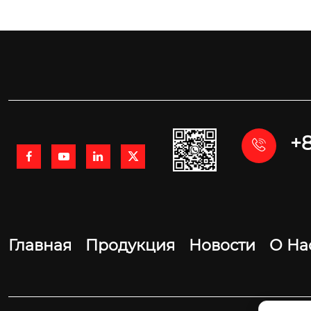
+8





Главная
Продукция
Новости
О На