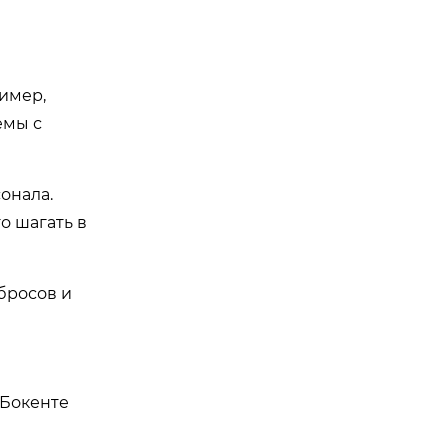
имер,
емы с
онала.
о шагать в
бросов и
 Бокенте