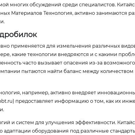
мой многих обсуждений среди специалистов. Китай
ьных Материалов Технология, активно занимаются р
и.
 дробилок
давно применяется для измельчения различных видо
фере, какие технологии внедряются и с какими проб
енность часто вызывает опасения из-за возможного
Компании пытаются найти баланс между количеством
нология, например, активно внедряет инновационн
bbt.ru
) предоставляет информацию о том, как их ин
и.
огий и систем для улучшения эффективности. Китай
ю адаптации оборудования под различные стандарты