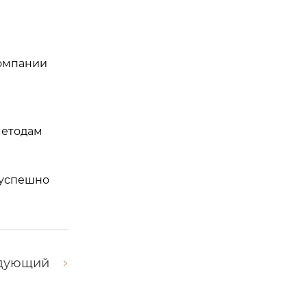
компании
методам
 успешно
дующий