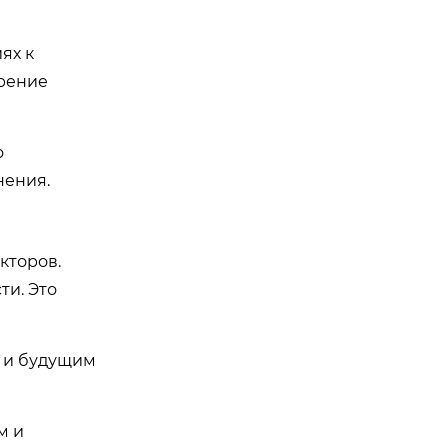
ях к
рение
о
нения.
кторов.
ти. Это
о и будущим
м и