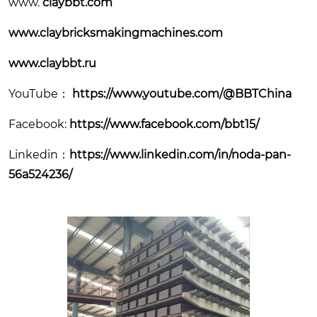
www.
claybbt.com
www.claybricksmakingmachines.com
www.claybbt.ru
YouTube：
https://www.youtube.com/@BBTChina
Facebook:
https://www.facebook.com/bbt15/
Linkedin：
https://www.linkedin.com/in/noda-pan-
56a524236/