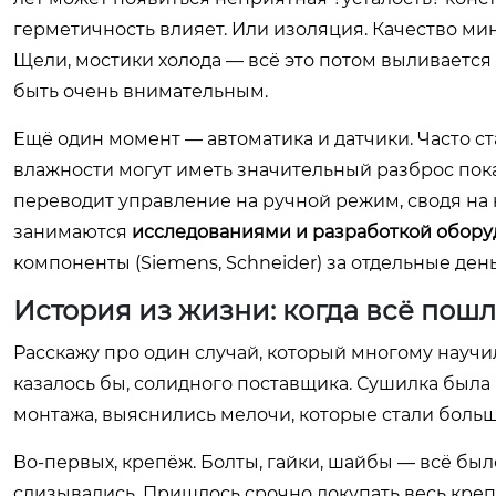
герметичность влияет. Или изоляция. Качество ми
Щели, мостики холода — всё это потом выливается
быть очень внимательным.
Ещё один момент — автоматика и датчики. Часто с
влажности могут иметь значительный разброс показ
переводит управление на ручной режим, сводя на
занимаются
исследованиями и разработкой обор
компоненты (Siemens, Schneider) за отдельные деньги
История из жизни: когда всё пошл
Расскажу про один случай, который многому научил
казалось бы, солидного поставщика. Сушилка была
монтажа, выяснились мелочи, которые стали бол
Во-первых, крепёж. Болты, гайки, шайбы — всё был
слизывались. Пришлось срочно докупать весь креп