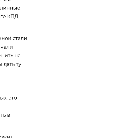
 длинные
оге КПД
чной стали
ачали
енить на
 дать ту
ых, это
ть в
рожит