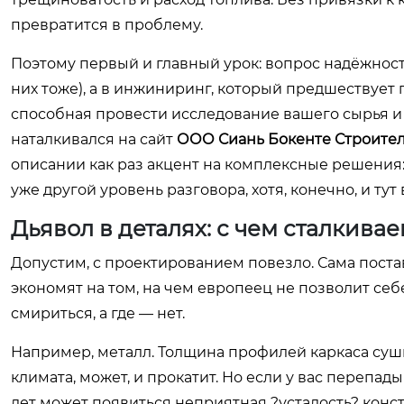
превратится в проблему.
Поэтому первый и главный урок: вопрос надёжности
них тоже), а в инжиниринг, который предшествует 
способная провести исследование вашего сырья и 
наталкивался на сайт
ООО Сиань Бокенте Строител
описании как раз акцент на комплексные решения:
уже другой уровень разговора, хотя, конечно, и тут
Дьявол в деталях: с чем сталкива
Допустим, с проектированием повезло. Сама поста
экономят на том, на чем европеец не позволит себе
смириться, а где — нет.
Например, металл. Толщина профилей каркаса су
климата, может, и прокатит. Но если у вас перепад
лет может появиться неприятная ?усталость? конст