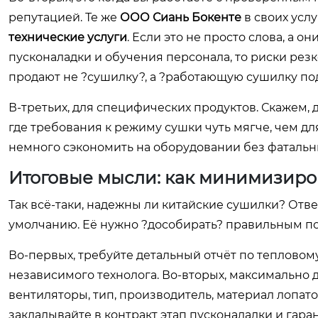
репутацией. Те же
ООО Сиань Бокенте
в своих усл
технические услуги
. Если это не просто слова, а 
пусконаладки и обучения персонала, то риски рез
продают не ?сушилку?, а ?работающую сушилку под
В-третьих, для специфических продуктов. Скажем,
где требования к режиму сушки чуть мягче, чем д
немного сэкономить на оборудовании без фатальны
Итоговые мысли: как минимизиро
Так всё-таки, надежны ли китайские сушилки? Отве
умолчанию. Её нужно ?дособирать? правильным п
Во-первых, требуйте детальный отчёт по тепловом
независимого технолога. Во-вторых, максимально д
вентиляторы, тип, производитель, материал лопаток
закладывайте в контракт этап пусконаладки и га