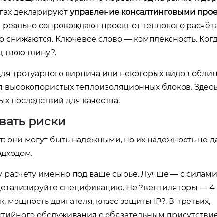
угах декларируют
управление консалтинговыми про
они реально сопровождают проект от теплового расчёт
ко снижаются. Ключевое слово — комплексность. Когд
 твою глину?.
 для тротуарного кирпича или некоторых видов обли
ля высокопористых теплоизоляционных блоков. Здес
х последствий для качества.
вать риски
т: они могут быть надежными, но их надежность не д
одходом.
у расчёту именно под ваше сырьё. Лучше — с силами
етализируйте спецификацию. Не ?вентиляторы — 4 шт
, мощность двигателя, класс защиты IP?. В-третьих,
рантийного обслуживания с обязательным присутстви