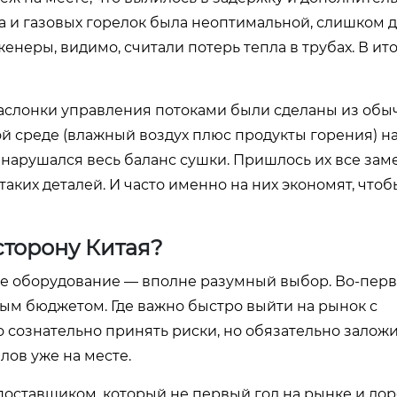
ка и газовых горелок была неоптимальной, слишком
неры, видимо, считали потерь тепла в трубах. В ит
Заслонки управления потоками были сделаны из обы
ой среде (влажный воздух плюс продукты горения) н
 нарушался весь баланс сушки. Пришлось их все зам
аких деталей. И часто именно на них экономят, чтобы
 сторону Китая?
кое оборудование — вполне разумный выбор. Во-перв
ым бюджетом. Где важно быстро выйти на рынок с
ознательно принять риски, но обязательно заложи
лов уже на месте.
 поставщиком, который не первый год на рынке и до