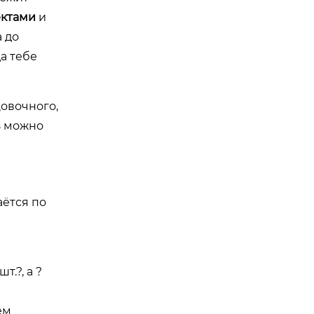
ектами
и
а до
а тебе
цовочного,
ь можно
аётся по
.?, а ?
ем