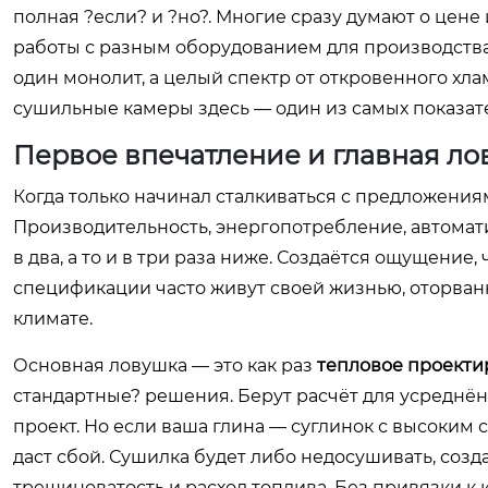
полная ?если? и ?но?. Многие сразу думают о цене 
работы с разным оборудованием для производства 
один монолит, а целый спектр от откровенного хл
сушильные камеры здесь — один из самых показат
Первое впечатление и главная ло
Когда только начинал сталкиваться с предложениями
Производительность, энергопотребление, автомати
в два, а то и в три раза ниже. Создаётся ощущение, 
спецификации часто живут своей жизнью, оторван
климате.
Основная ловушка — это как раз
тепловое проекти
стандартные? решения. Берут расчёт для усреднё
проект. Но если ваша глина — суглинок с высоким 
даст сбой. Сушилка будет либо недосушивать, созд
трещиноватость и расход топлива. Без привязки к