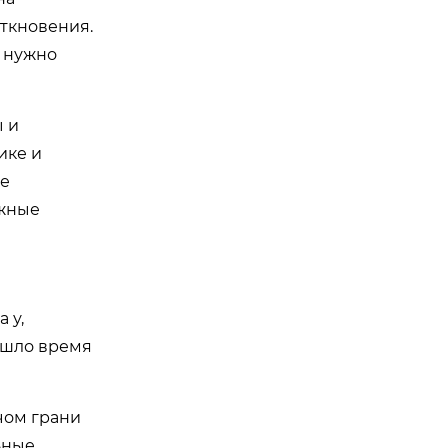
еткновения.
е нужно
ы и
ике и
ые
ёжные
 у,
ришло время
чом грани
ьные