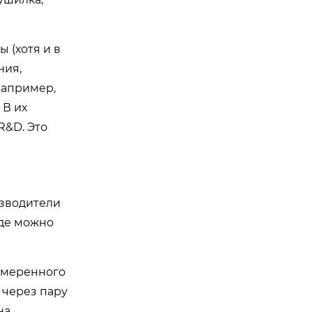
 (хотя и в
ния,
например,
 В их
R&D. Это
изводители
где можно
умеренного
 через пару
на