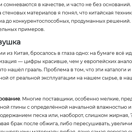
и сомневаются в качестве, и часто не без оснований.
стеновых материалов я понял, что китайская техник
ама до конкурентоспособных, продуманных решений.
ельных примеров.
вушка
 из Китая, бросалось в глаза одно: на бумаге всё ид
зация — цифры красивше, чем у европейских аналог
что нашёл грааль. Проблема в том, что эти каталоги и
ной от реальной эксплуатации на нашем сырье, в н
рование
. Многие поставщики, особенно мелкие, пре
нной глины с определённой начальной влажностью 
содержанием песка или, наоборот, слишком жирная, 
авая брак после обжига, либо пересушивать, увелич
 конкретному материалу любая, даже самая дорогая с