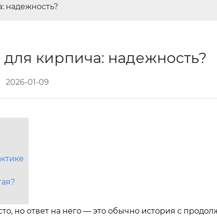
: надежность?
 для кирпича: надежность?
2026-01-09
актике
тая?
сто, но ответ на него — это обычно история с продо