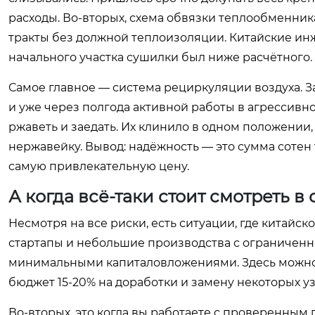
расходы. Во-вторых, схема обвязки теплообменни
тракты без должной теплоизоляции. Китайские инже
начального участка сушилки был ниже расчётного.
Самое главное — система рециркуляции воздуха. 
и уже через полгода активной работы в агрессивн
ржаветь и заедать. Их клинило в одном положении,
нержавейку. Вывод: надёжность — это сумма сотен т
самую привлекательную цену.
А когда всё-таки стоит смотреть в
Несмотря на все риски, есть ситуации, где китайс
стартапы и небольшие производства с ограниченн
минимальными капиталовложениями. Здесь можно с
бюджет 15-20% на доработки и замену некоторых уз
Во-вторых, это когда вы работаете с проверенным