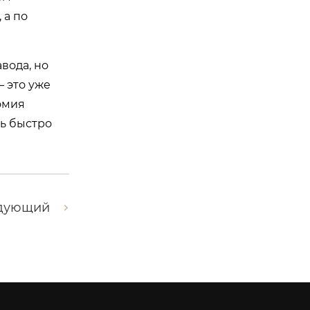
 а по
вода, но
— это уже
омия
нь быстро
дующий