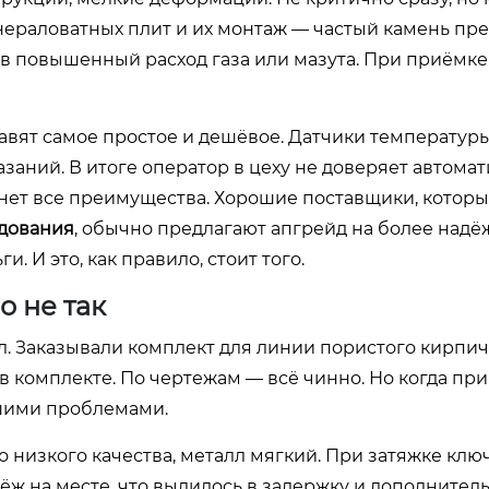
нераловатных плит и их монтаж — частый камень пр
 в повышенный расход газа или мазута. При приёмк
тавят самое простое и дешёвое. Датчики температур
аний. В итоге оператор в цеху не доверяет автомат
 нет все преимущества. Хорошие поставщики, котор
удования
, обычно предлагают апгрейд на более над
. И это, как правило, стоит того.
о не так
. Заказывали комплект для линии пористого кирпича
 в комплекте. По чертежам — всё чинно. Но когда п
ьшими проблемами.
о низкого качества, металл мягкий. При затяжке клю
ёж на месте, что вылилось в задержку и дополнител