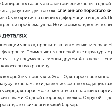
мбинировать газовые и электрические зоны в одной
ига, допустим, для того же
спеченного пористого к
зчика было критично снизить деформацию изделий. 
рева, и проблема ушла. Но и стоимость, конечно, вы
 деталях
нновации часто в, простите за тавтологию, мелочах. 
 футеровки. Применяют многослойные структуры с 
тся — ну подумаешь, кирпич другой. А на деле — с
т колоссальную разницу.
 к которой мы привыкли. Это ПО, которое постоянно
туру по зонам, но и давление, состав отходящих газ
ь сырца, которая может меняться от партии к партии
 сигналами. С одной стороны, надёжно. С другой — д
ровать, это психологический барьер.