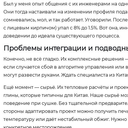
Был у меня опыт общения с их инженерами на одн
Они тогда настаивали на изменении профиля пода
сомневались, мол, и так работает. Уговорили. Пос
с лицевым кирпичом) упал с 8% до 1.5%. Вот она, и
доведении до идеала существующего процесса.
Проблемы интеграции и подводн
Конечно, не всё гладко. Их комплексные решения —
если случается сбой в алгоритме управления или
могут развести руками. Ждать специалиста из Кита
Ещё момент — сырьё. Их тепловые расчёты и про
глины, которые типичны для Китая. Наше сырьё мо
поведение при сушке. Без тщательной предварите
стороны адаптировать проект можно получить печь,
температуру или даёт нестабильный обжиг. Нужно 
конкретное месторождение.