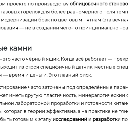
ом проекте по производству
облицовочного стеново
 газовых горелок для более равномерного поля тем
ле модернизации брак по цветовым пятнам (эта вечн
нновация — не в создании чего-то принципиально ново
ые камни
 это часто чёрный ящик. Когда всё работает — прекр
 выходит из строя специфичный датчик, местные спе
я — время и деньги. Это главный риск.
ектирование часто заточены под определённые пара
жет иметь другую пластичность, минералогический с
льной лабораторной проработки и готовности китай
 которая в теории эффективна, а на практике не тя
быть готовым к этапу
исследований и разработки
по