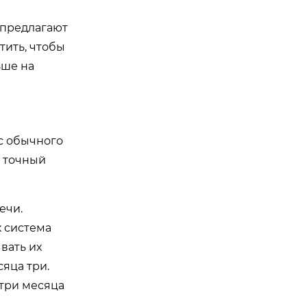
и предлагают
тить, чтобы
ьше на
с обычного
н точный
ечи.
х система
вать их
яца три.
 три месяца