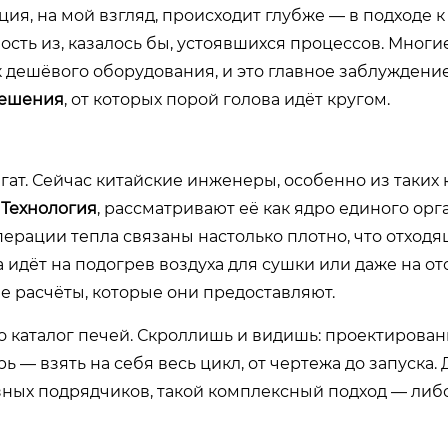
ия, на мой взгляд, происходит глубже — в подходе 
сть из, казалось бы, устоявшихся процессов. Многи
ик дешёвого оборудования, и это главное заблуждение
решения
, от которых порой голова идёт кругом.
гат. Сейчас китайские инженеры, особенно из таких
 Технология
, рассматривают её как ядро единого орг
уперации тепла связаны настолько плотно, что отход
 идёт на подогрев воздуха для сушки или даже на о
ые расчёты, которые они предоставляют.
 каталог печей. Скроллишь и видишь: проектирован
рь — взять на себя весь цикл, от чертежа до запуска.
азных подрядчиков, такой комплексный подход — либ