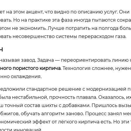
ет на этом акцент, что видно по описанию услуг. Он
вать. Но на практике эта фаза иногда пытаются сокра
этом не экономить. Лучше потратить на полгода бол
вать несовершенство системы перерасходом газа.
ч
называя завод. Задача — переориентировать линию 
ного пористого кирпича
. Технология сложнее, нуже
енно охлаждения.
предложили стандартное решение с модернизацией п
ла нестабильной, прочность плавала. Оказалось, и
ш точный состав шихты с добавками. Пришлось вызы
бжигов, обучать алгоритм заново. Процесс занял мес
номический эффект от лёгкого кирпича есть. Но эти
мости инноваций.