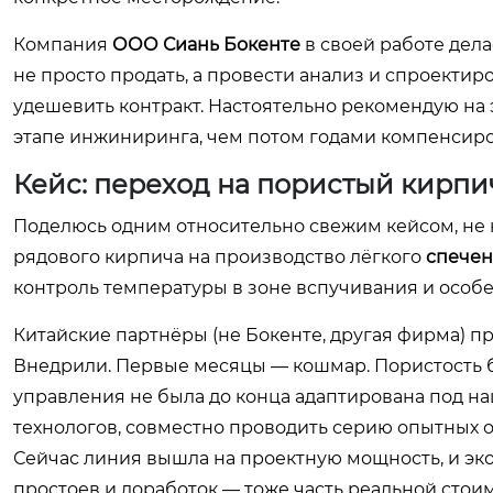
Компания
ООО Сиань Бокенте
в своей работе дела
не просто продать, а провести анализ и спроектиро
удешевить контракт. Настоятельно рекомендую на 
этапе инжиниринга, чем потом годами компенсиро
Кейс: переход на пористый кирпи
Поделюсь одним относительно свежим кейсом, не 
рядового кирпича на производство лёгкого
спечен
контроль температуры в зоне вспучивания и особ
Китайские партнёры (не Бокенте, другая фирма) 
Внедрили. Первые месяцы — кошмар. Пористость бы
управления не была до конца адаптирована под на
технологов, совместно проводить серию опытных о
Сейчас линия вышла на проектную мощность, и эко
простоев и доработок — тоже часть реальной стои