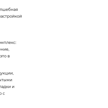
олшебная
 настройкой
омплекс:
ение,
это в
дукции,
рытыми
ладки и
р с