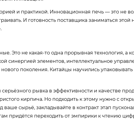
орией и практикой. Инновационная печь — это не в
траивать. И готовность поставщика заниматься этой
.
ые. Это не какая-то одна прорывная технология, а к
кой синергией элементов, интеллектуальное управл
 нового поколения. Китайцы научились упаковывать 
я серьёзного рывка в эффективности и качестве про
ристого кирпича. Но подходить к этому нужно с отк
д ваше сырьё, закладывайте в контракт этап пускона
огам придётся переходить от эмпирики к чтению циф