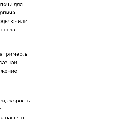
 печи для
ирпича
.
Подключили
росла.
Например, в
разной
нижение
ов, скорость
.
ля нашего