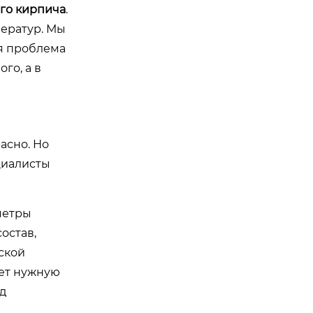
го кирпича
.
ператур. Мы
ая проблема
го, а в
асно. Но
циалисты
метры
остав,
ской
нет нужную
д