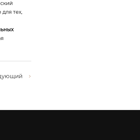
еский
для тех,
льных
ая
дующий