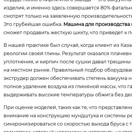
изделия, и именно здесь совершается 80% фаталь
смотрят только на заявленную производительность 
Это грубейшая ошибка.
Машина для производства 
сможет продавить жесткую шихту, что приведет к 
В нашей практике был случай, когда клиент из Ка
реологии своей глины. Результат оказался плачев
уплотнения, и кирпич после сушки давал трещины 
на местном рынке. Правильный подбор оборудова
экструдер должен обеспечивать степень вакуума не
полное удаление воздуха из глиняной массы, что г
выдерживать высокие температуры обжига без де
При оценке моделей, таких как те, что представле
внимание на конструкцию мундштука и системы ре
синхронизироваться со скоростью выхода бруса с 