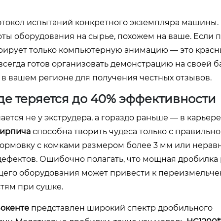
отокол испытаний конкретного экземпляра машины. 
ы оборудования на сырье, похожем на ваше. Если 
трирует только компьютерную анимацию — это красн
 всегда готов организовать демонстрацию на своей б
 в вашем регионе для получения честных отзывов.
где теряется до 40% эффективности
тся не у экструдера, а гораздо раньше — в карьере
кирпича
способна творить чудеса только с правильно
 формовку с комками размером более 3 мм или нера
 дефектов. Ошибочно полагать, что мощная дробилка
его оборудования может привести к переизмельче
стям при сушке.
окенте
представлен широкий спектр дробильного