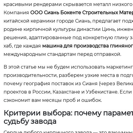
красивыми рендерами скрывается металл низкого 
Компания
ООО Сиань Бокенте Строительных Мате
китайской керамики городе Сиань, предлагает подх
родине кирпичной культуры династии Цинь, инжен
решения, адаптированные под конкретную глину за
хаб, где каждая
машина для производства глиняног
международным стандартам перед отправкой.
В этой статье мы не будем использовать маркети
производительности, разберем узкие места в подг
почему география поставок из Сианя (через Вели
проектов в России, Казахстане и Узбекистане. Если
сэкономит вам месяцы проб и ошибок.
Критерии выбора: почему параме
судьбу завода
Сердце любого кирпичного завода — это вакуумны