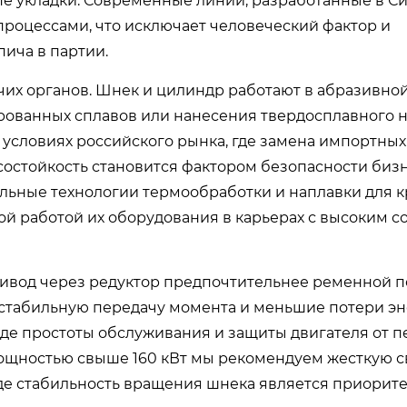
е укладки. Современные линии, разработанные в Си
роцессами, что исключает человеческий фактор и
ича в партии.
их органов. Шнек и цилиндр работают в абразивной
рованных сплавов или нанесения твердосплавного 
 В условиях российского рынка, где замена импортных
осостойкость становится фактором безопасности бизн
ьные технологии термообработки и наплавки для 
ой работой их оборудования в карьерах с высоким 
привод через редуктор предпочтительнее ременной 
е стабильную передачу момента и меньшие потери эн
де простоты обслуживания и защиты двигателя от п
мощностью свыше 160 кВт мы рекомендуем жесткую с
где стабильность вращения шнека является приорит