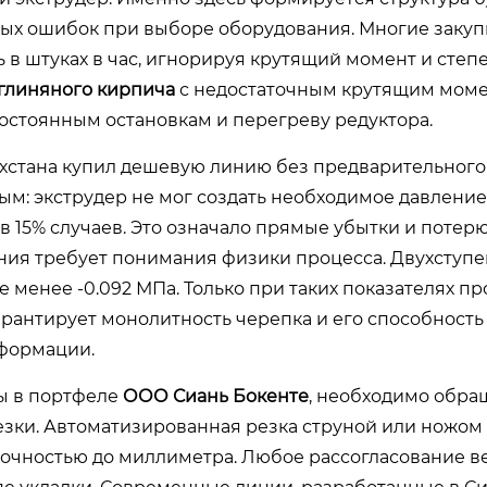
ных ошибок при выборе оборудования. Многие заку
в штуках в час, игнорируя крутящий момент и степе
глиняного кирпича
с недостаточным крутящим моме
постоянным остановкам и перегреву редуктора.
захстана купил дешевую линию без предварительного
ным: экструдер не мог создать необходимое давление
в 15% случаев. Это означало прямые убытки и потер
ния требует понимания физики процесса. Двухступ
 менее -0.092 МПа. Только при таких показателях п
арантирует монолитность черепка и его способность
формации.
ны в портфеле
ООО Сиань Бокенте
, необходимо обра
зки. Автоматизированная резка струной или ножом
точностью до миллиметра. Любое рассогласование ве