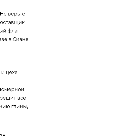
Не верьте
поставщик
ый флаг.
азе в Сиане
 и цехе
вномерной
 решит все
нию глины,