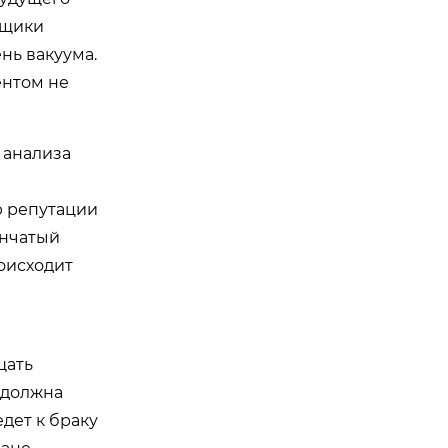
пщики
нь вакуума.
нтом не
 анализа
ю репутации
енчатый
роисходит
щать
 должна
дет к браку