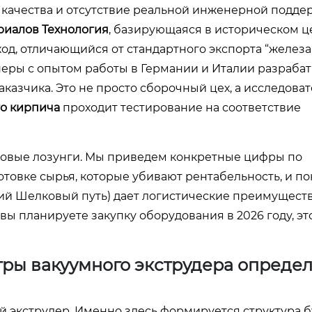
качества и отсутствие реальной инженерной подде
риалов Технология
, базирующаяся в историческом ц
од, отличающийся от стандартного экспорта “железа”.
еры с опытом работы в Германии и Италии разраба
казчика. Это не просто сборочный цех, а исследова
о кирпича
проходит тестирование на соответствие
нговые лозунги. Мы приведем конкретные цифры по
отовке сырья, которые убивают рентабельность, и по
кий Шелковый путь) дает логистические преимуществ
 вы планируете закупку оборудования в 2026 году, эт
тры вакуумного экструдера опреде
й экструдер. Именно здесь формируется структура 