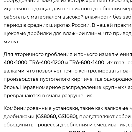
оборудования, каждое из которых решает свою зад
идеально подходят для первичного дробления мер
работать с материалом высокой влажности без заб
период в средних широтах России. В нашей практи
щековые дробилки для влажной глины, что привод
минут.
Для вторичного дробления и тонкого измельчени
400×1000
,
TRA-400×1200
и
TRA-600×1400
. Их главн
валками, что позволяет точно контролировать гра
производстве пустотелого кирпича, где однородн
блока. Неравномерное распределение крупных час
превращаются в очаги разрушения.
Комбинированные установки, такие как валковые 
дробилками (
GS8060, GS1080
), представляют собо
объединить процессы дробления и смешивания, с