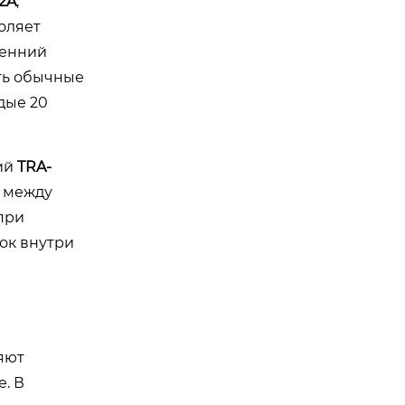
2A
,
оляет
сенний
ать обычные
дые 20
ий
TRA-
а между
при
ок внутри
яют
. В