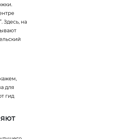
ржки.
ентре
 Здесь, на
тывают
тельский
кажем,
а для
от гид
ляют
будущего