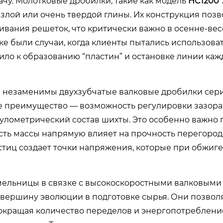
ачу. Молотковые дробилки, такие как модель
HC1200*
злой или очень твердой глины. Их конструкция позв
ивания решеток, что критически важно в осенне-ве
ке были случаи, когда клиенты пытались использов
ило к образованию “пластин” и остановке линии каж
я незаменимы двухзубчатые валковые дробилки сер
ое преимущество — возможность регулировки зазор
нулометрический состав шихты. Это особенно важно 
ость массы напрямую влияет на прочность перегород
тиц создает точки напряжения, которые при обжиге
мельницы в связке с высокоскоростными валковыми
й вершину эволюции в подготовке сырья. Они позвол
окращая количество переделов и энергопотребление