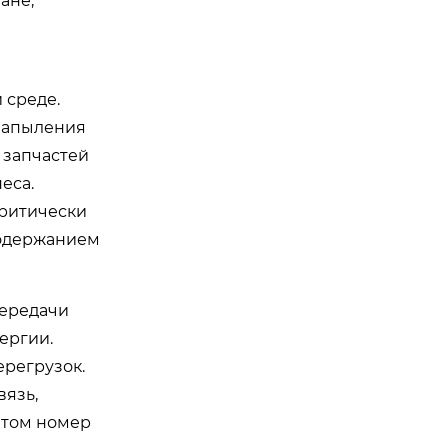
ане,
 среде.
напыления
 запчастей
еса.
критически
содержанием
передачи
ергии.
ерегрузок.
вязь,
етом номер