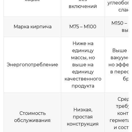
углеобог
включений
слан
М150 – 
Марка кирпича
М75 – М100
вы
Ниже на
единицу
Выше за
массы, но
вакуум-н
Энергопотребление
выше на
но эффек
единицу
в пересч
качественного
бра
продукта
Средн
требу
Низкая,
Стоимость
контр
простая
обслуживания
гермети
конструкция
и сост