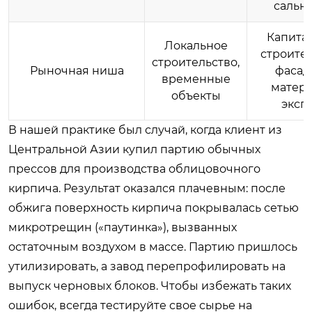
сальн
Капита
Локальное
строител
строительство,
Рыночная ниша
фасад
временные
матери
объекты
эксп
В нашей практике был случай, когда клиент из
Центральной Азии купил партию обычных
прессов для производства облицовочного
кирпича. Результат оказался плачевным: после
обжига поверхность кирпича покрывалась сетью
микротрещин («паутинка»), вызванных
остаточным воздухом в массе. Партию пришлось
утилизировать, а завод перепрофилировать на
выпуск черновых блоков. Чтобы избежать таких
ошибок, всегда тестируйте свое сырье на