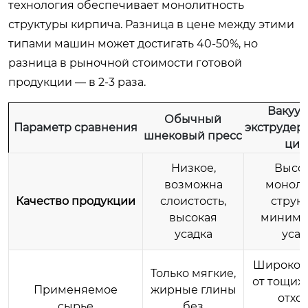
технология обеспечивает монолитность
структуры кирпича. Разница в цене между этими
типами машин может достигать 40-50%, но
разница в рыночной стоимости готовой
продукции — в 2-3 раза.
Вакуу
Обычный
Параметр сравнения
экструдер
шнековый пресс
цик
Низкое,
Высок
возможна
моноли
Качество продукции
слоистость,
структ
высокая
минима
усадка
усад
Широкое 
Только мягкие,
от тощих 
Применяемое
жирные глины
отхо
сырье
без