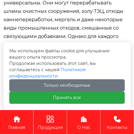
универсальны. Они могут перерабатывать
шламы очистных сооружений, золу ТЭЦ, отходы
камнепереработки, мергель и даже некоторые
виды промышленных отходов, смешанные со
связующими добавками. Однако для каждого
вида нестандартного сырья требуется
Мы используем файлы cookie для улучшения
индивидуальная настройка рецептуры и,
вашего опыта просмотра.
возможно, модификация шнековой пары или
Продолжая использовать этот сайт, вы
мундштука. Перед запуском такого проекта
соглашаетесь с нашей
Политикой
конфиденциальности.
обязательны лабораторные испытания шихты на
Только необходимые
пластичность и спекаемость.
Принять все
Какое напряжение электросети требуется
для работы линии?
Промышленное оборудование из Китая чаще




всего рассчитано на напряжение 380В/50Гц (три
Главная
Продукция
О Нас
Контакты
фазы), что соответствует стандартам России и