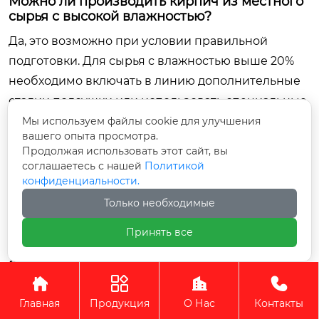
Можно ли производить кирпич из местного
сырья с высокой влажностью?
Да, это возможно при условии правильной
подготовки. Для сырья с влажностью выше 20%
необходимо включать в линию дополнительные
стадии подсушки или использовать специальные
смесители-грануляторы, которые работают с
Мы используем файлы cookie для улучшения
вашего опыта просмотра.
влажной массой. Наши специалисты проводят
Продолжая использовать этот сайт, вы
тесты вашего сырья в лаборатории перед
соглашаетесь с нашей
Политикой
проектированием линии, чтобы подобрать
конфиденциальности.
оптимальную схему подготовки и избежать
Только необходимые
проблем с липкостью глины в экструдере.
Принять все
Предоставляется ли гарантия и как
организована поставка запчастей?




Стандартная гарантия на основное оборудование
Главная
Продукция
О Нас
Контакты
составляет 12 месяцев с момента ввода в