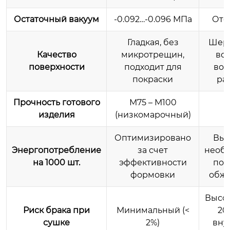
Остаточный вакуум
-0.092…-0.096 МПа
Отс
Гладкая, без
Шеро
Качество
микротрещин,
во
поверхности
подходит для
воз
покраски
ра
Прочность готового
М75 – М100
изделия
(низкомарочный)
Оптимизировано
Выш
Энергопотребление
за счет
необ
на 1000 шт.
эффективности
пов
формовки
обжи
Высок
Риск брака при
Минимальный (<
20
сушке
2%)
вну