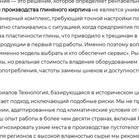
ния — это решение, которое определяет рентабельн
 производства глиняного кирпича
не является уни
женерный комплекс, требующий точной настройки п
тно сталкивались с ситуацией, когда предприятия п
а пластичности глины, что приводило к трещинам в
продукции в первый год работы. Именно поэтому воп
именно модель выбрать и кто обеспечит сервис». Р
ы, но реальная стоимость владения оборудованием
ргопотребления, частоты замены шнеков и доступност
иалов Технология, базирующаяся в историческом ц
ает подход, исключающий подобные риски. Мы не п
нии, адаптированные под климатические условия от
опыт работы в более чем десяти странах, включая 
огнозировать узкие места в производстве пустотело
для регионов с высокой влажностью сырья мы реком