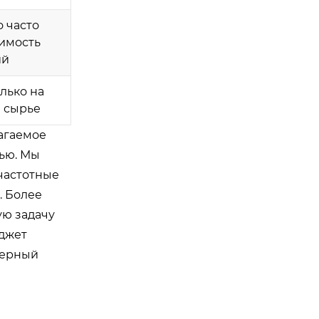
о часто
имость
ий
лько на
 сырье
лагаемое
ью. Мы
частотные
. Более
ую задачу
юджет
верный