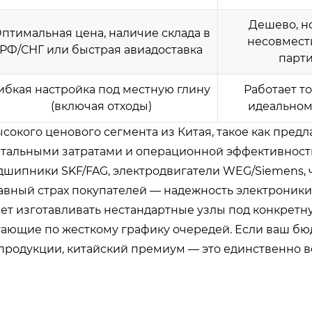
Дешево, н
птимальная цена, наличие склада в
несовмест
РФ/СНГ или быстрая авиадоставка
парт
ибкая настройка под местную глину
Работает то
(включая отходы)
идеальном
сокого ценового сегмента из Китая, такое как пред
итальными затратами и операционной эффективност
шипники SKF/FAG, электродвигатели WEG/Siemens, 
лавный страх покупателей — надежность электроники
яет изготавливать нестандартные узлы под конкретн
отающие по жесткому графику очередей. Если ваш б
м продукции, китайский премиум — это единственно 