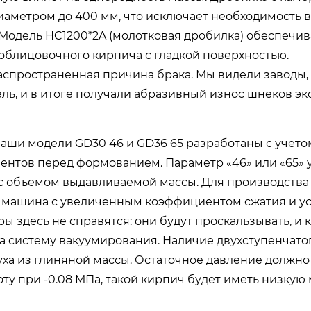
иаметром до 400 мм, что исключает необходимость в
Модель HC1200*2A (молотковая дробилка) обеспечив
 облицовочного кирпича с гладкой поверхностью.
аспространенная причина брака. Мы видели заводы, 
ль, и в итоге получали абразивный износ шнеков эк
Наши модели GD30 46 и GD36 65 разработаны с учето
нтов перед формованием. Параметр «46» или «65» 
 с объемом выдавливаемой массы. Для производства
ся машина с увеличенным коэффициентом сжатия и у
ы здесь не справятся: они будут проскальзывать, и 
а систему вакуумирования. Наличие двухступенчато
уха из глиняной массы. Остаточное давление должно
ту при -0.08 МПа, такой кирпич будет иметь низкую