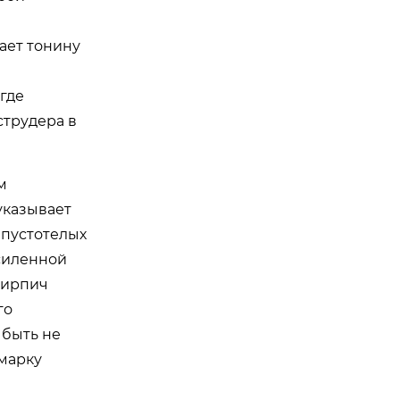
ает тонину
где
струдера в
м
указывает
 пустотелых
силенной
кирпич
го
 быть не
 марку