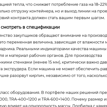
ей тепла, что снижает потребление газа на 18–22%
олько отгрузку контейнера, но и выход линии на про
ловий контракта должен стать вашим первым шагом.
ы смотреть в спецификации
нство закупщиков обращают внимание на производ
 это переменная величина, зависящая от влажности 
кладчика. Реальными индикаторами качества машины
ля и материал рабочих органов. Для производства
онкими стенками (менее 15 мм), критически важно да
а экструдера. Если машина не может обеспечить р
ке разорвут кирпич, независимо от того, наскольк
класс оборудования. В портфеле наших решений пр
000, TRA-400×1200 и TRA-600×1400. Почему размер 
мую влияет на однородность массы. Дробилка с кам