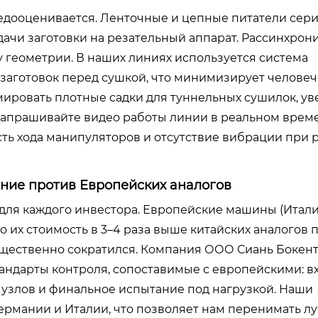
недооценивается. Ленточные и цепные питатели сер
ачи заготовки на резательный аппарат. Рассинхрон
у геометрии. В наших линиях используется система
 заготовок перед сушкой, что минимизирует челове
ировать плотные садки для туннельных сушилок, ув
запрашивайте видео работы линии в реальном време
ть хода манипуляторов и отсутствие вибрации при 
ние против Европейских аналогов
для каждого инвестора. Европейские машины (Итали
о их стоимость в 3–4 раза выше китайских аналогов
 существенно сократился. Компания ООО Сиань Бокен
андарты контроля, сопоставимые с европейскими: в
 узлов и финальное испытание под нагрузкой. Наши
ермании и Италии, что позволяет нам перенимать л