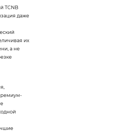
ий TCNB
изация даже
ческий
еличивая их
ни, а не
резке
я,
 премиум-
те
ходной
учшие