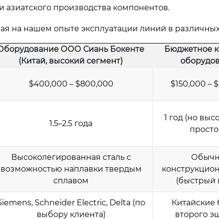
и азиатского производства компонентов.
ая на нашем опыте эксплуатации линий в различных
Оборудование ООО Сиань Бокенте
Бюджетное к
(Китай, высокий сегмент)
оборудо
$400,000 – $800,000
$150,000 – 
1 год (но выс
1.5–2.5 года
просто
Высоколегированная сталь с
Обычн
возможностью наплавки твердым
конструкцион
сплавом
(быстрый 
Siemens, Schneider Electric, Delta (по
Китайские
выбору клиента)
второго э