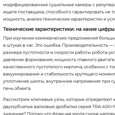
модифицированные сушильные камеры с рекупераци
ищете поставщика, способного гарантировать не т
мощность, анализ технических характеристик и ус
Технические характеристики: на какие цифр
При изучении коммерческих предложений больши
в штуках в час. Это ошибка. Производительность —
размера пустотности и скорости работы робота-у
давление формования, мощность главного двигате
качественного пустотелого кирпича, особенно с т
вакуумирования и стабильность крутящего момент
уплотнение шихты, внутренние напряжения при суш
печь обжига.
Рассмотрим ключевые узлы, которые определяют 
двухзубчатые валковые дробилки серий TRA-400×1
значение? Потому что фракция входа сырья напря