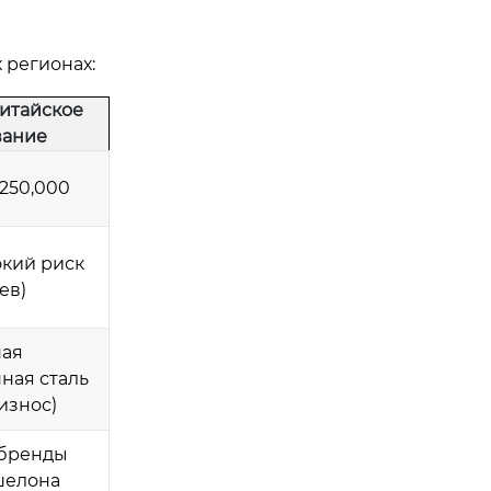
 регионах:
итайское
вание
$250,000
окий риск
ев)
ая
ная сталь
износ)
 бренды
шелона