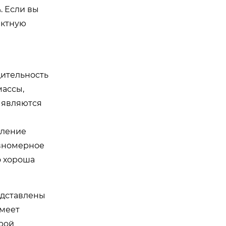
. Если вы
ектную
ительность
массы,
 являются
вление
авномерное
о хороша
едставлены
имеет
ерой