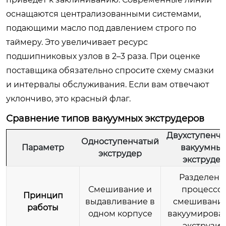
оснащаются централизованными системами,
подающими масло под давлением строго по
таймеру. Это увеличивает ресурс
подшипниковых узлов в 2–3 раза. При оценке
поставщика обязательно спросите схему смазки
и интервалы обслуживания. Если вам отвечают
уклончиво, это красный флаг.
Сравнение типов вакуумных экструдеров
Двухступенч
Одноступенчатый
Параметр
вакуумны
экструдер
экструдер
Разделени
Смешивание и
процессо
Принцип
выдавливание в
смешивания
работы
одном корпусе
вакуумирова
экструзии