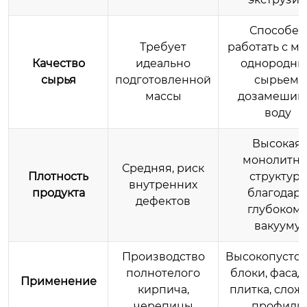
Способен
Требует
работать с м
Качество
идеально
однородн
сырья
подготовленной
сырьем,
массы
дозамешив
воду
Высокая,
монолитна
Средняя, риск
Плотность
структура
внутренних
продукта
благодар
дефектов
глубоком
вакууму
Производство
Высокопусто
полнотелого
блоки, фасад
Применение
кирпича,
плитка, слож
черепицы
профили