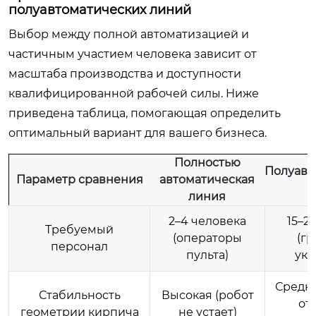
полуавтоматических линий
Выбор между полной автоматизацией и
частичным участием человека зависит от
масштаба производства и доступности
квалифицированной рабочей силы. Ниже
приведена таблица, помогающая определить
оптимальный вариант для вашего бизнеса.
Полностью
Полуавт
Параметр сравнения
автоматическая
л
линия
2–4 человека
15–2
Требуемый
(операторы
(гр
персонал
пульта)
укл
Средня
Стабильность
Высокая (робот
от
геометрии кирпича
не устает)