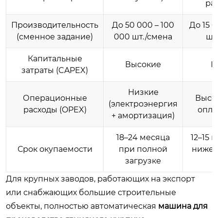
ра
Производительность
До 50 000 – 100
До 15 0
(сменное задание)
000 шт./смена
шт
Капитальные
Высокие
Н
затраты (CAPEX)
Низкие
Операционные
Высо
(электроэнергия
расходы (OPEX)
опла
+ амортизация)
18–24 месяца
12–15 
Срок окупаемости
при полной
ниже 
загрузке
р
Для крупных заводов, работающих на экспорт
или снабжающих большие строительные
объекты, полностью автоматическая
машина для